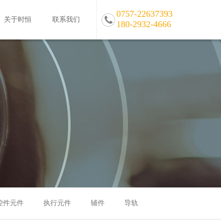
0757-22637393
关于时恒
联系我们
180-2932-4666
控件元件
执行元件
辅件
导轨